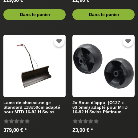
219,60 € *
22,90 € *
Dans le panier
Dans le panier
Lame de chasse-neige
2x Roue d'appui (Ø127 x
Standard 118x50cm adapté
63,5mm) adapté pour MTD
pour MTD 16-92 H Swiss
16-92 H Swiss Platinum
Platinum 13BT493E686
13BT493E686 (2010) Tracteur
Tracteur de pelouse
de pelouse
379,00 € *
23,00 € *