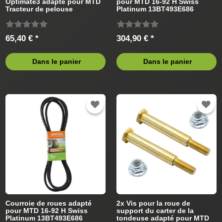
Optimate3 adapté pour MTD
pour MTD 16-92 H Swiss
Tracteur de pelouse
Platinum 13BT493E686
(2010) Tracteur de pelouse
65,40 € *
304,90 € *
Dans le panier
Dans le panier
Courroie de roues adapté
2x Vis pour la roue de
pour MTD 16-92 H Swiss
support du carter de la
Platinum 13BT493E686
tondeuse adapté pour MTD