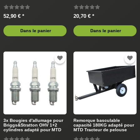
(2010) Tracteur de pelouse
16-92 H Swiss Platinum
13BT493E686 (2010) Tracteur
de pelouse
52,90 € *
20,70 € *
Dans le panier
Dans le panier
3x Bougies d'allumage pour
Remorque basculable
Briggs&Stratton OHV 1+2
capacité 180KG adapté pour
cylindres adapté pour MTD
MTD Tracteur de pelouse
Tracteur de pelouse