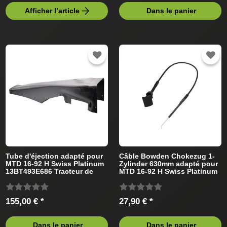
Afficher l’article
Dans le panier
Tube d'éjection adapté pour
Câble Bowden Chokezug 1-
MTD 16-92 H Swiss Platinum
Zylinder 630mm adapté pour
13BT493E686 Tracteur de
MTD 16-92 H Swiss Platinum
pelouse
13BT493E686 (2010) Tracteur
de pelouse
155,00 € *
27,90 € *
Dans le panier
Dans le panier