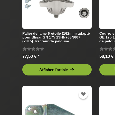
Palier de lame 6-étoile (162mm) adapté
Courroie
pour Blisar GN 175 13HN763N607
GE 175 1
(2015) Tracteur de pelouse
de pelou
77,50 € *
58,10 € 
Afficher l’article