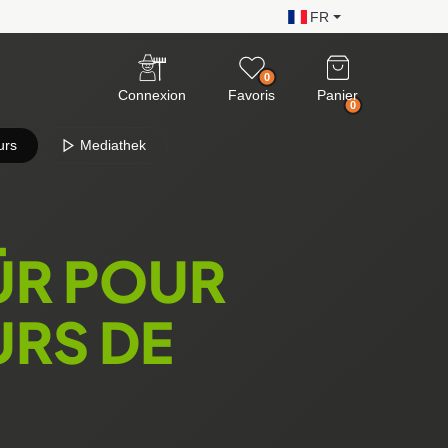
FR
0
Connexion
Favoris
Panier
0
urs
Mediathek
ÜR POUR
URS DE