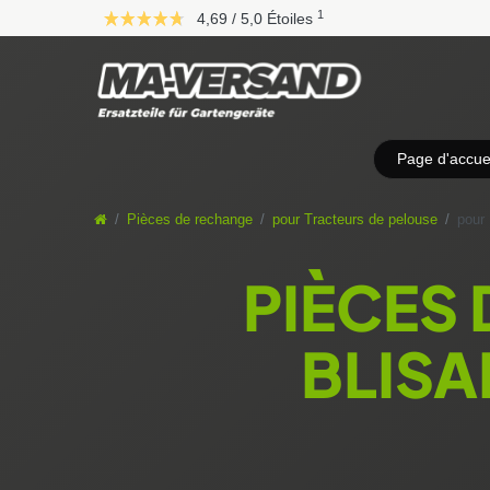
D
1
4,69 / 5,0 Étoiles
i
r
e
k
t
z
Page d'accuei
u
m
I
Pièces de rechange
pour Tracteurs de pelouse
pour 
n
h
PIÈCES
a
l
t
BLISA