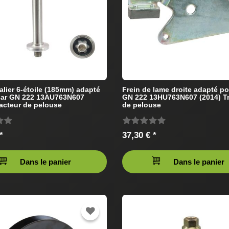
alier 6-étoile (185mm) adapté
Frein de lame droite adapté po
sar GN 222 13AU763N607
GN 222 13HU763N607 (2014) Tr
racteur de pelouse
de pelouse
*
37,30 € *
Dans le panier
Dans le panier