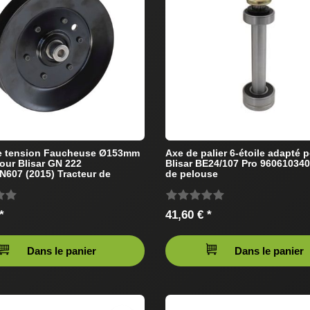
de tension Faucheuse Ø153mm
Axe de palier 6-étoile adapté 
our Blisar GN 222
Blisar BE24/107 Pro 960610340
607 (2015) Tracteur de
de pelouse
*
41,60 € *
Dans le panier
Dans le panier