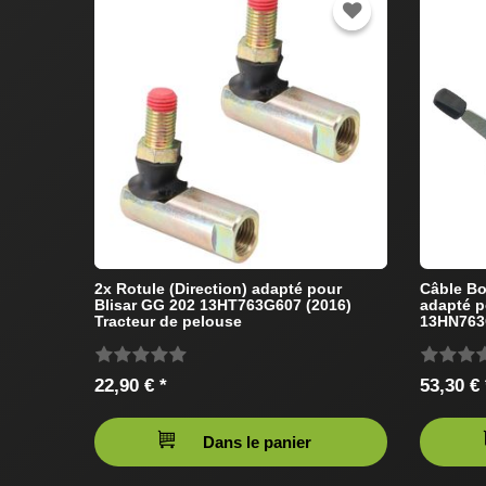
2x Rotule (Direction) adapté pour
Câble Bo
Blisar GG 202 13HT763G607 (2016)
adapté p
Tracteur de pelouse
13HN763G
pelouse
22,90 € *
53,30 € 
Dans le panier