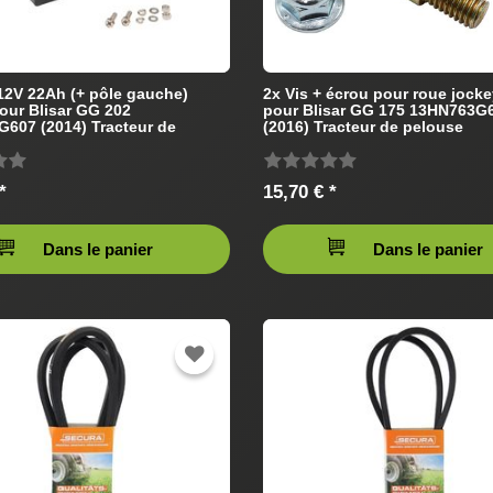
 12V 22Ah (+ pôle gauche)
2x Vis + écrou pour roue jock
our Blisar GG 202
pour Blisar GG 175 13HN763G
607 (2014) Tracteur de
(2016) Tracteur de pelouse
*
15,70 € *
Dans le panier
Dans le panier