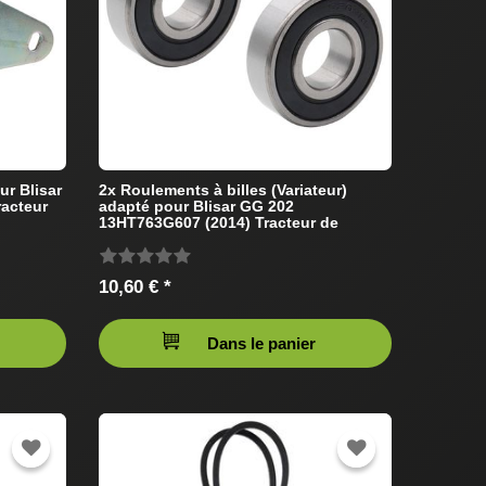
ur Blisar
2x Roulements à billes (Variateur)
acteur
adapté pour Blisar GG 202
13HT763G607 (2014) Tracteur de
pelouse
10,60 € *
Dans le panier