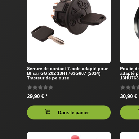
Serrure de contact 7-pôle adapté pour
Poulie 
Blisar GG 202 13HT763G607 (2014)
adapté p
Tracteur de pelouse
13HU763N
pelouse
29,90 € *
30,90 € 
Dans le panier