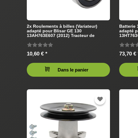
2x Roulements à billes (Variateur)
Batterie
adapté pour Blisar GE 130
adapté p
13AH763E607 (2012) Tracteur de
13HT763G
pelouse
pelouse
10,60 € *
73,70 € 
Dans le panier