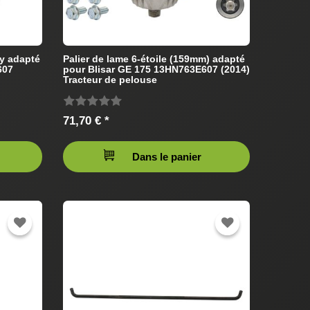
ey adapté
Palier de lame 6-étoile (159mm) adapté
607
pour Blisar GE 175 13HN763E607 (2014)
Tracteur de pelouse
71,70 € *
Dans le panier