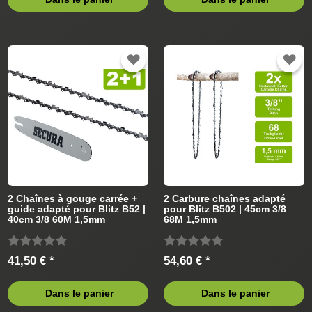
2 Chaînes à gouge carrée +
2 Carbure chaînes adapté
guide adapté pour Blitz B52 |
pour Blitz B502 | 45cm 3/8
40cm 3/8 60M 1,5mm
68M 1,5mm
41,50 € *
54,60 € *
Dans le panier
Dans le panier