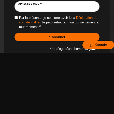
ADRESSE E-MAIL **
Par la présente, je confirme avoir lu la
Déclaration de
confidentialité
. Je peux rétracter mon consentement à
tout moment.**
S’abonner
Kontakt
** Il s’agit d’un champ obligatoire.
MENTIONS LÉGALES
SERVICE CLIENT
À PROPOS DE NOUS